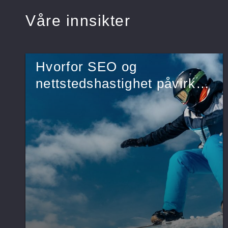
Våre innsikter
Hvorfor SEO og
nettstedshastighet påvirker
virksomhetens vekst