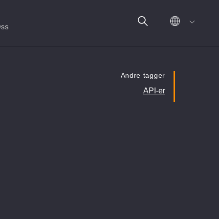
ss
Andre tagger
API's