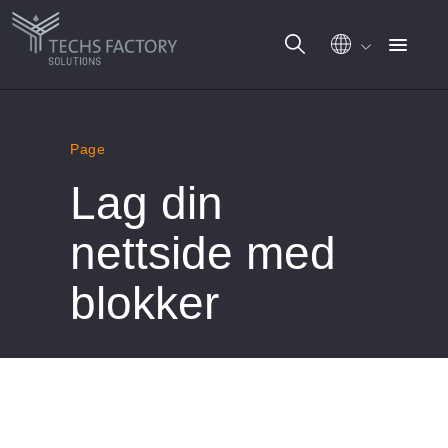
Gå
til
Page
innhold
Lag din
nettside med
blokker