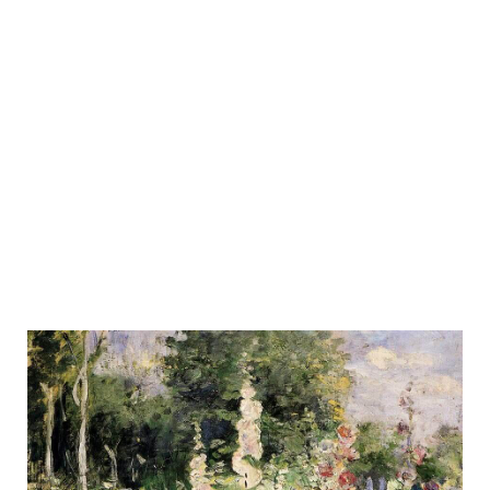
med
blokke