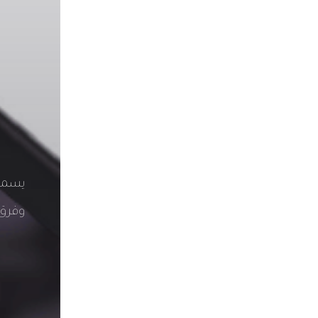
يسمح 
وفرق 