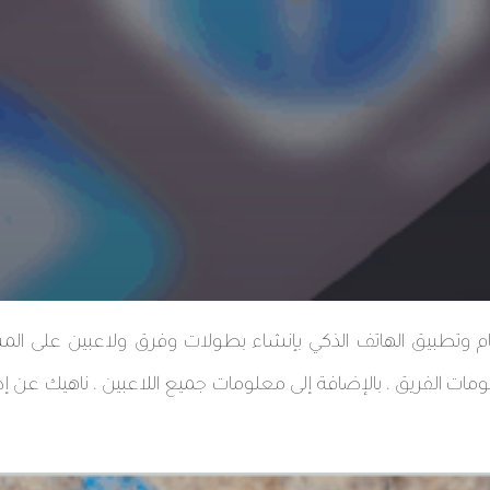
 وتطبيق الهاتف الذكي بإنشاء بطولات وفرق ولاعبين على المس
لومات الفريق ، بالإضافة إلى معلومات جميع اللاعبين ، ناهيك عن إد