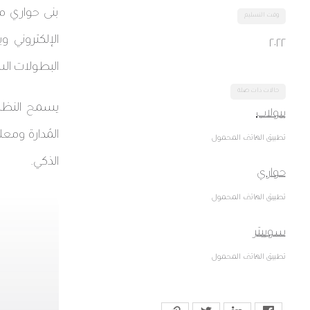
بنى حواري مل
وقت التسليم
الإلكتروني و
٢٠٢٢
البطولات الس
حالات ذات صلة
يسمح النظام
بيولاب
المُدارة ومع
تطبيق الهاتف المحمول
الذكي.
حواري
تطبيق الهاتف المحمول
سوييتر
تطبيق الهاتف المحمول