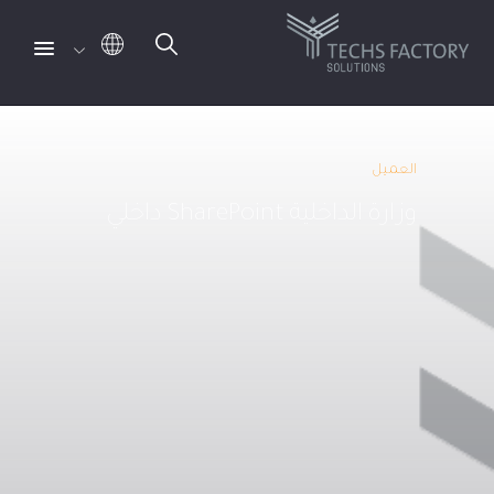
لتخطي
لى
العميل
لمحتوى
وزارة الداخلية SharePoint داخلي